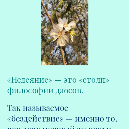
«Недеяние» — это «столп»
философии даосов.
Так называемое
«бездействие» — именно то,
что дает мощный толчок к