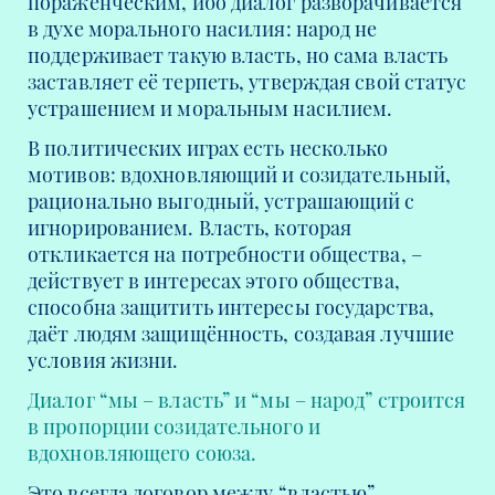
пораженческим, ибо диалог разворачивается
в духе морального насилия: народ не
поддерживает такую власть, но сама власть
заставляет её терпеть, утверждая свой статус
устрашением и моральным насилием.
В политических играх есть несколько
мотивов: вдохновляющий и созидательный,
рационально выгодный, устрашающий с
игнорированием. Власть, которая
откликается на потребности общества, –
действует в интересах этого общества,
способна защитить интересы государства,
даёт людям защищённость, создавая лучшие
условия жизни.
Диалог “мы – власть” и “мы – народ” строится
в пропорции созидательного и
вдохновляющего союза.
Это всегда договор между “властью”,