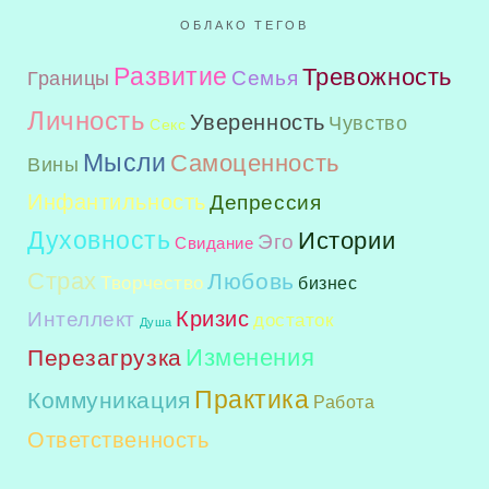
ОБЛАКО ТЕГОВ
Развитие
Тревожность
Семья
Границы
Личность
Уверенность
Чувство
Секс
Мысли
Самоценность
Вины
Инфантильность
Депрессия
Духовность
Истории
Эго
Свидание
Страх
Любовь
Творчество
бизнес
Интеллект
Кризис
достаток
Душа
Изменения
Перезагрузка
Практика
Коммуникация
Работа
Ответственность