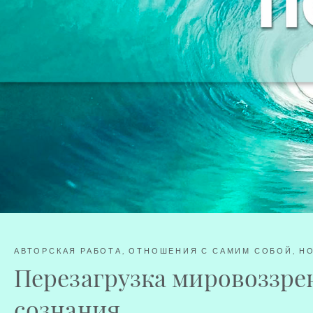
АВТОРСКАЯ РАБОТА
,
ОТНОШЕНИЯ С САМИМ СОБОЙ
,
НО
Перезагрузка мировоззре
сознания