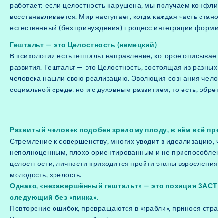
работает: если целостность нарушена, мы получаем конфлик
восстанавливается. Мир наступает, когда каждая часть ста
естественный (без принуждения) процесс интеграции форм
Гештальт — это Целостность (немецкий)
В психологии есть гештальт направление, которое описывае
развития. Гештальт — это Целостность, состоящая из разных э
человека нашли свою реализацию. Эволюция сознания челов
социальной среде, но и с духовным развитием, то есть, обр
Развитый человек подобен зрелому плоду, в нём всё прек
Стремление к совершенству, многих уводит в идеализацию, 
неполноценным, плохо ориентированным и не приспособленн
целостности, личности приходится пройти этапы взросления,
молодость, зрелость.
Однако, «незавершённый гештальт» — это позиция ЗАСТР
следующий без «пинка».
Повторение ошибок, превращаются в «грабли», принося стр