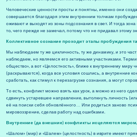
Человеческие ценности просты и понятны, именно они созд
совершается благодаря этим внутренним толчкам пробужден
оживают и выходят из зоны подсознания в свет. И тогда зон
то, чего прежде не замечал, потому что не придавал этому з
Коллективное сознание проходит этапы пробуждения так
Мы наблюдаем ту же цикличность, ту же динамику, и это час
наблюдаем, но являемся его активными участниками. Термин
общество», а вот «Целостность», ближе к внутреннему мир
(раскрываются), когда все условия сошлись, а внутренние к
сработать, как стимул к перезагрузке сознания, а могут с
То есть, конфликт можно взять как урок, а можно из него с
сдвинуть устаревшее направление, вытолкнуть личность (и
её на поиски себя обновлённого… Или родиться заново пс
мировоззрение, сделав работу над ошибками.
Внутренние (да внешние) конфликты исцеляются миром
«Шалом» (мир) и «Шалем» (целостность) в иврите имеют пря