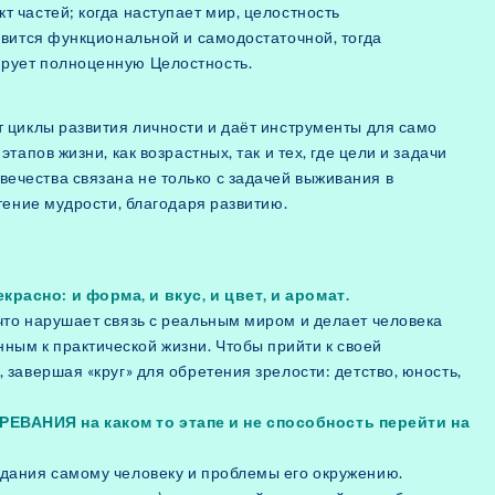
т частей; когда наступает мир, целостность
новится функциональной и самодостаточной, тогда
ирует полноценную Целостность.
т циклы развития личности и даёт инструменты для само
тапов жизни, как возрастных, так и тех, где цели и задачи
ечества связана не только с задачей выживания в
етение мудрости, благодаря развитию.
расно: и форма, и вкус, и цвет, и аромат.
что нарушает связь с реальным миром и делает человека
ым к практической жизни. Чтобы прийти к своей
 завершая «круг» для обретения зрелости: детство, юность,
ЕВАНИЯ на каком то этапе и не способность перейти на
адания самому человеку и проблемы его окружению.