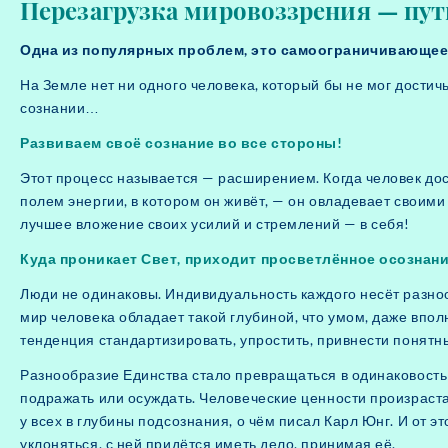
Перезагрузка мировоззрения — пу
Одна из популярных проблем, это самоограничивающе
На Земле нет ни одного человека, который бы не мог достичь
сознании…
Развиваем своё сознание во все стороны!
Этот процесс называется — расширением. Когда человек дос
полем энергии, в котором он живёт, — он овладевает своими
лучшее вложение своих усилий и стремлений — в себя!
Куда проникает Свет, приходит просветлённое осознани
Люди не одинаковы. Индивидуальность каждого несёт разно
мир человека обладает такой глубиной, что умом, даже впо
тенденция стандартизировать, упростить, привнести понятн
Разнообразие Единства стало превращаться в одинаковость 
подражать или осуждать. Человеческие ценности произраста
у всех в глубины подсознания, о чём писал Карл Юнг. И от
уклоняться, с ней придётся иметь дело, принимая её.