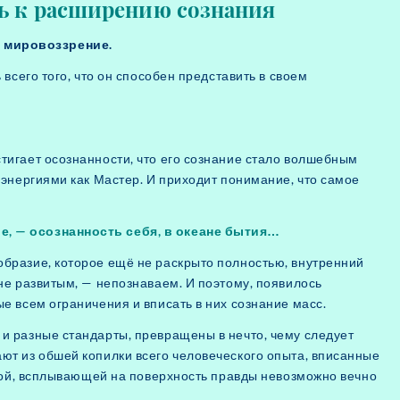
ть к расширению сознания
е мировоззрение.
 всего того, что он способен представить в своем
тигает осознанности, что его сознание стало волшебным
 энергиями как Мастер. И приходит понимание, что самое
е, — осознанность себя, в океане бытия…
образие, которое ещё не раскрыто полностью, внутренний
лне развитым, — непознаваем. И поэтому, появилось
ые всем ограничения и вписать в них сознание масс.
и разные стандарты, превращены в нечто, чему следует
ют из обшей копилки всего человеческого опыта, вписанные
 этой, всплывающей на поверхность правды невозможно вечно