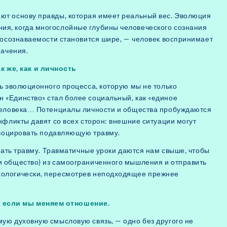
ают основу правды, которая имеет реальный вес. Эволюция
ия, когда многослойные глубины человеческого сознания
а осознаваемости становится шире, — человек воспринимает
начения.
 же, как и личность
ть эволюционного процесса, которую мы не только
 «Единство» стал более социальный, как «единое
у человека… Потенциалы личности и общества пробуждаются
онфликты давят со всех сторон: внешние ситуации могут
провоцировать подавляющую травму.
делать травму. Травматичные уроки даются нам свыше, чтобы
ли общество) из самоограниченного мышления и отправить
ихологически, пересмотрев неподходящее прежнее
, если мы меняем отношение.
мую духовную смысловую связь, — одно без другого не