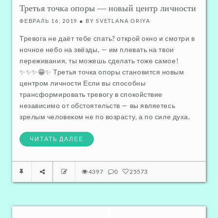
ОТНОШЕНИЯ С САМИМ СОБОЙ
,
Третья точка опоры — новый центр личности
НОВОЕ СОЗНАНИЕ - ПЕРЕХОД
ФЕВРАЛЬ 16, 2019
BY
SVETLANA ORIYA
Тревога не даёт тебе спать? открой окно и смотри в
ночное небо на звёзды, — им плевать на твои
переживания, ты можешь сделать тоже самое!
✨✨✨😁✨ Третья точка опоры становится новым
центром личности Если вы способны
трансформировать тревогу в спокойствие
независимо от обстоятельств — вы являетесь
зрелым человеком не по возрасту, а по силе духа.
ЧИТАТЬ ДАЛЕЕ
4397
0
25573