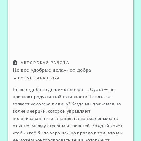
АВТОРСКАЯ РАБОТА
,
ДУШЕВНОЕ И ФИЗИЧЕСКОЕ ЗДОРОВЬЕ
,
Не все «добрые дела»- от добра
ОТНОШЕНИЯ С САМИМ СОБОЙ
BY
SVETLANA ORIYA
Не все «добрые дела»- от добра…. Суета — не
признак продуктивной активности. Так что же
толкает человека в спину? Когда мы движемся на
волне инерции, которой управляют
поляризованные значения, наше «маленькое я»
мечется между страхом и тревогой. Каждый хочет,
чтобы «всё было хорошо», но правда в том, что мы
не можем контролировать вещи, которые от