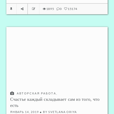
1895
0
15174
АВТОРСКАЯ РАБОТА
,
ДУШЕВНОЕ И ФИЗИЧЕСКОЕ ЗДОРОВЬЕ
,
Счастье каждый складывает сам из того, что
ОТНОШЕНИЯ С САМИМ СОБОЙ
есть
ЯНВАРЬ 14, 2019
BY
SVETLANA ORIYA